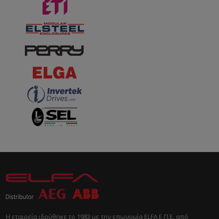
Η εταιρεία ιδρύθηκε το 1983 με την επωνυμία ELFA Ε.Π.Ε. από