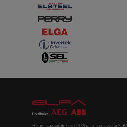
Η εταιρεία ιδρύθηκε το 1983 με την επωνυμία ELF