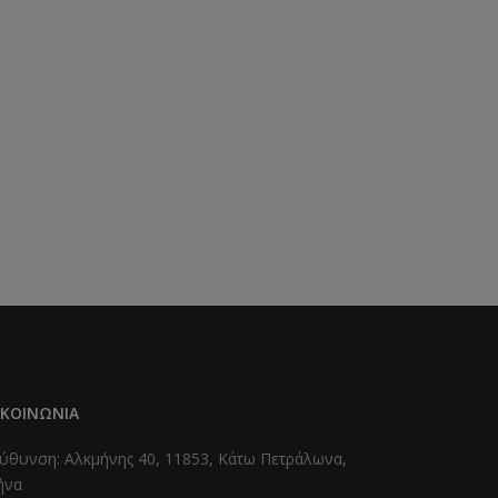
ΙΚΟΙΝΩΝΊΑ
ύθυνση: Αλκμήνης 40, 11853, Κάτω Πετράλωνα,
ήνα