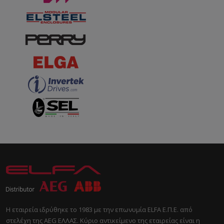
Η εταιρεία ιδρύθηκε το 1983 με την επωνυμία ELFA Ε.Π.Ε. από
στελέχη της AEG ΕΛΛΑΣ. Κύριο αντικείμενο της εταιρείας είναι η