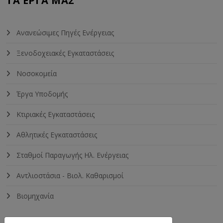
ΤΑ ΈΡΓΑ ΜΑΣ
Ανανεώσιμες Πηγές Ενέργειας
Ξενοδοχειακές Εγκαταστάσεις
Νοσοκομεία
Έργα Υποδομής
Κτιριακές Εγκαταστάσεις
Αθλητικές Εγκαταστάσεις
Σταθμοί Παραγωγής Ηλ. Ενέργειας
Αντλιοστάσια - Βιολ. Καθαρισμοί
Βιομηχανία