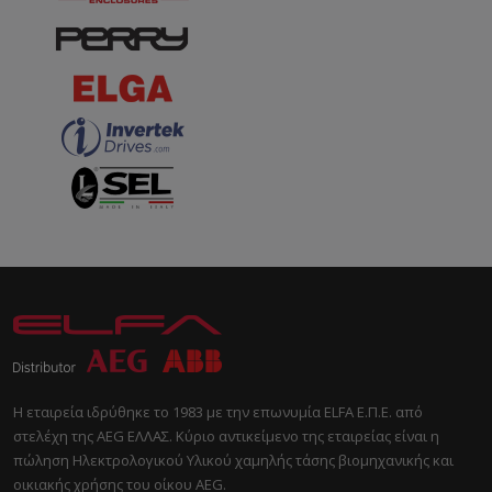
Η εταιρεία ιδρύθηκε το 1983 με την επωνυμία ELFA Ε.Π.Ε. από
στελέχη της AEG ΕΛΛΑΣ. Κύριο αντικείμενο της εταιρείας είναι η
πώληση Ηλεκτρολογικού Υλικού χαμηλής τάσης βιομηχανικής και
οικιακής χρήσης του οίκου AEG.